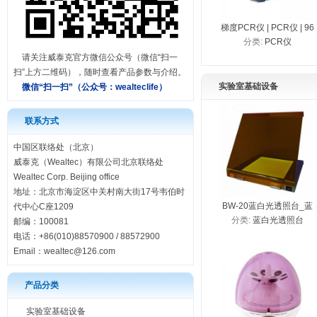
梯度PCR仪 | PCR仪 | 96
分类:
PCR仪
孔PCR仪 | SEDI PCR仪
请关注威泰克官方微信公众号（微信“扫一
（镀金底座）
扫”上方二维码），随时查看产品参数与介绍。
实验室基础设备
微信“扫一扫”（公众号：
wealteclife）
联系方式
中国区联络处（北京）
威泰克（Wealtec）有限公司北京联络处
Wealtec Corp. Beijing office
地址：北京市海淀区中关村南大街17号韦伯时
BW-20蓝白光透照台_蓝
代中心C座1209
分类:
蓝白光透照台
邮编：100081
光透照台_蓝光切胶仪_
电话：+86(010)88570900 / 88572900
白光透照台
Email：
wealtec@126.com
产品分类
实验室基础设备