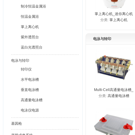
制冷恒温金属浴
掌上离心机_迷你离心机
恒温金属浴
分类:
掌上离心机
_微型离心机_进口离心
掌上离心机
机_E-Centrifuge掌上离
心机
紫外透照台
电泳与转印
蓝白光透照台
电泳与转印
转印仪
水平电泳槽
垂直电泳槽
Multi-Cell高通量电泳槽_
分类:
高通量电泳槽
高通量垂直电泳槽_高通
高通量电泳槽
量蛋白电泳槽
电泳仪电源
基因枪