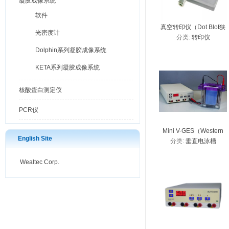
凝胶成像系统
软件
真空转印仪（Dot Blot狭
光密度计
分类:
转印仪
缝斑点杂交仪）
Dolphin系列凝胶成像系统
KETA系列凝胶成像系统
核酸蛋白测定仪
PCR仪
Mini V-GES（Western
English Site
分类:
垂直电泳槽
Blot系统）_western凝胶
电泳系统_蛋白电泳转印
Wealtec Corp.
系统